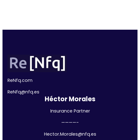
ReNfq.com
ReNfq@nfq.
es
Héctor Morales
Insurance Partner
————-
Hector.Morales@nfq.es