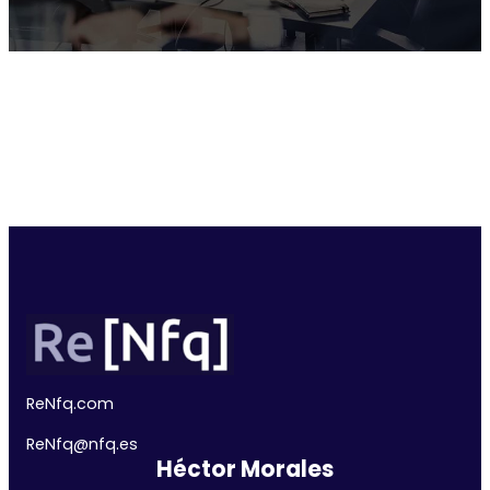
ReNfq.com
ReNfq@nfq.
es
Héctor Morales