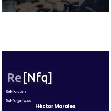
ReNfq.com
ReNfq@nfq.
es
Héctor Morales